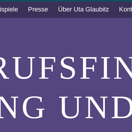
ispiele
Presse
Über Uta Glaubitz
Kont
RUFSFI
NG UN