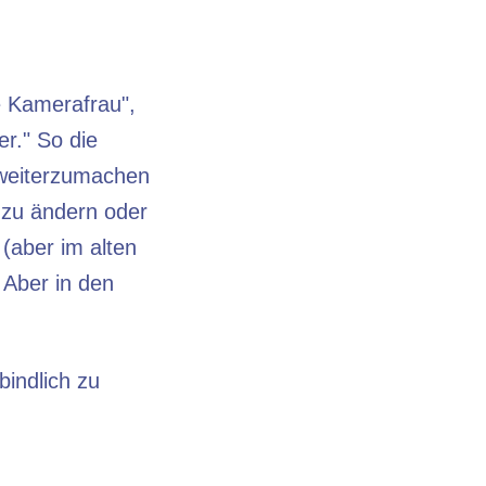
e Kamerafrau",
er." So die
o weiterzumachen
 zu ändern oder
(aber im alten
 Aber in den
bindlich zu