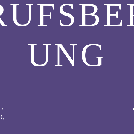
RUFSBE
UNG
n,
t,