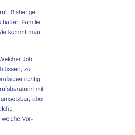
f. Bisherige
 hatten Familie
 Wie kommt man
 Welcher Job
chlüssen, zu
ufsidee richtig
rufsberaterin mit
t umsetzbar, aber
elche
 welche Vor-